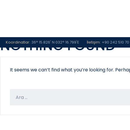
NOTHING FOUND
Skip
Koordinatlar:
36° 15.826' N 032° 16.799'E
İletişim:
+90 242 510 70
to
content
Ana Sayfa
Hakkımızda
Hizmetlerimi
It seems we can’t find what you’re looking for. Perh
Arama: