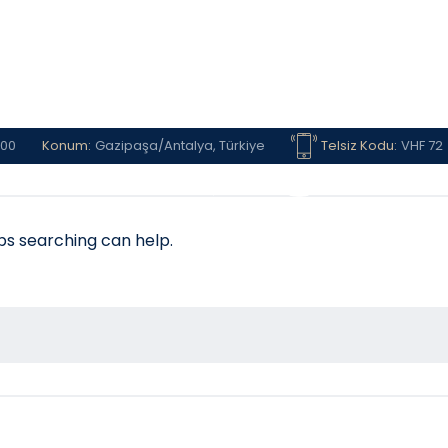
 00
Konum:
Gazipaşa/Antalya, Türkiye
Telsiz Kodu:
VHF 72
z
Galeri
H
aps searching can help.