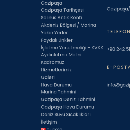
Gazipaşa
Gazipaşa/
Gazipaşa Tarihçesi
Selinus Antik Kenti
Akdeniz Bölgesi / Marina
TELEFO
Yakın Yerler
Faydalı Linkler
İşletme Yönetmeliği – KVKK
+90 242 5
Aydınlatma Metni
Kadromuz
E-POSTA
Hizmetlerimiz
Galeri
Hava Durumu
info@gaz
Marina Tahmini
Gazipaşa Deniz Tahmini
Gazipaşa Hava Durumu
Deniz Suyu Sıcaklıkları
İletişim
Türkçe