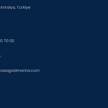
Antalya, Türkiye
N
10 70 00
:
ipasagoldmarina.com